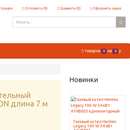
страция
Отложить (
0
)
Сравнить (
0
)
Оформить заказ
товаров
на
p
0
0
Новинки
тельный
ON длина 7 м
Газовый котел Hermes
Legacy 100-W 34 кВт