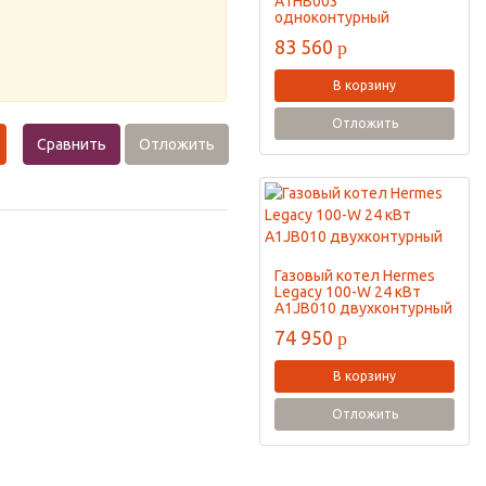
A1HB003
одноконтурный
83 560
p
В корзину
Отложить
Сравнить
Отложить
Газовый котел Hermes
Legacy 100-W 24 кВт
A1JB010 двухконтурный
74 950
p
В корзину
Отложить