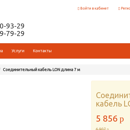
Войти в кабинет
Реги
50-93-29
29-79-29
ма
Услуги
Контакты
Соединительный кабель LON длина 7 м
Соедини
кабель L
5 856
p
6 907
p