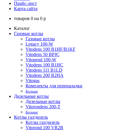
Прайс-лист
Карта сайта
товаров
0
на
0
p
Каталог
Газовые котлы
Газовые котлы
Legacy 100-W
Vitodens 100 B1HF/B1KF
Vitodens 50 BPJC
Vitopend 100-W
Vitodens 100 B1HC
Vitodens 111 B1LD
Vitodens 200 B2HA
Vitogas
Комплекты для переналадки
Больше
Дизельные котлы
Дизельные котлы
Vitorondens 200-T
Больше
Котлы газ/дизель
Котлы газ/дизель
Vitorond 100 VR2B