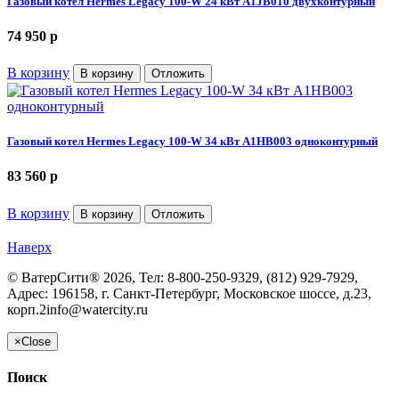
Газовый котел Hermes Legacy 100-W 24 кВт A1JB010 двухконтурный
74 950
p
В корзину
В корзину
Отложить
Газовый котел Hermes Legacy 100-W 34 кВт A1HB003 одноконтурный
83 560
p
В корзину
В корзину
Отложить
Наверх
©
ВатерСити®
2026, Тел:
8-800-250-9329, (812) 929-7929
,
Адрес:
196158, г. Санкт-Петербург, Московское шоссе, д.23,
корп.2
info@watercity.ru
×
Close
Поиск