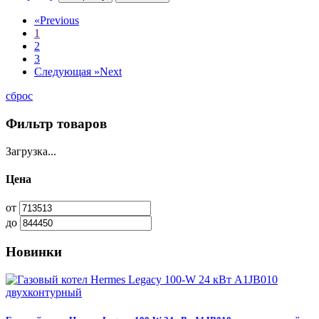
«
Previous
1
2
3
Следующая »
Next
сброс
Фильтр товаров
Загрузка...
Цена
от
до
Новинки