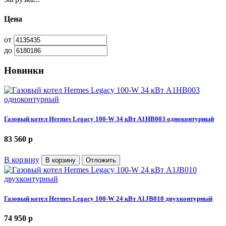
Цена
от
до
Новинки
Газовый котел Hermes Legacy 100-W 34 кВт A1HB003 одноконтурный
83 560
p
В корзину
В корзину
Отложить
Газовый котел Hermes Legacy 100-W 24 кВт A1JB010 двухконтурный
74 950
p