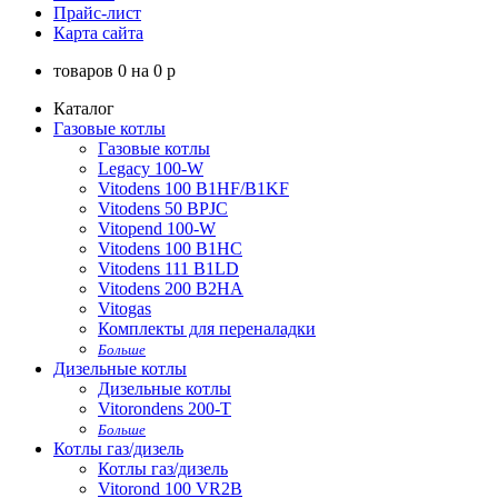
Прайс-лист
Карта сайта
товаров
0
на
0
p
Каталог
Газовые котлы
Газовые котлы
Legacy 100-W
Vitodens 100 B1HF/B1KF
Vitodens 50 BPJC
Vitopend 100-W
Vitodens 100 B1HC
Vitodens 111 B1LD
Vitodens 200 B2HA
Vitogas
Комплекты для переналадки
Больше
Дизельные котлы
Дизельные котлы
Vitorondens 200-T
Больше
Котлы газ/дизель
Котлы газ/дизель
Vitorond 100 VR2B