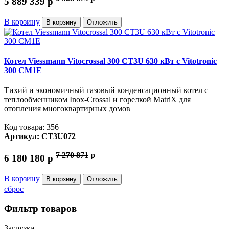
5 889 339
p
В корзину
В корзину
Отложить
Котел Viessmann Vitocrossal 300 CT3U 630 кВт с Vitotronic
300 CM1E
Тихий и экономичный газовый конденсационный котел с
теплообменником Inox-Crossal и горелкой MatriX для
отопления многоквартирных домов
Код товара: 356
Артикул: CT3U072
7 270 871
p
6 180 180
p
В корзину
В корзину
Отложить
сброс
Фильтр товаров
Загрузка...