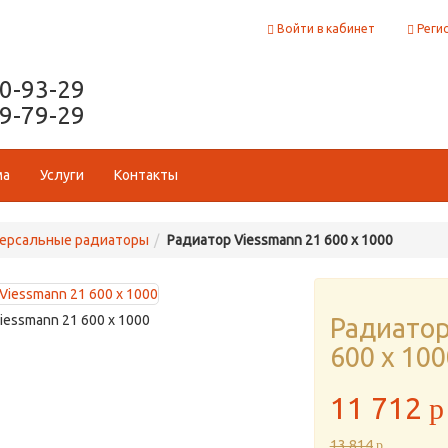
Войти в кабинет
Реги
50-93-29
29-79-29
ма
Услуги
Контакты
ерсальные радиаторы
Радиатор Viessmann 21 600 x 1000
iessmann 21 600 x 1000
Радиатор
600 x 100
11 712
p
13 814
p