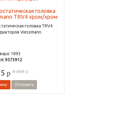
остатическая головка
smann TRV4 хром/хром
татическая головка TRV4
диаторов Viessmann
вара: 1893
л: 9573912
5 255
05
p
p
зину
Отложить