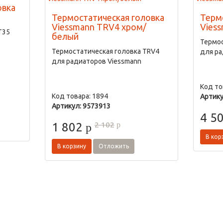
овка
Термостатическая головка
Терм
Viessmann TRV4 хром/
Vies
T35
белый
Термос
Термостатическая головка TRV4
для ра
для радиаторов Viessmann
Код то
Код товара: 1894
Артику
Артикул: 9573913
4 5
2 102
1 802
p
p
В кор
В корзину
Отложить