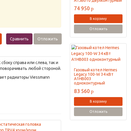
A1JB010 двухконтурный
74 950
p
В корзину
Отложить
Сравнить
Отложить
боку справа или слева, так и
 поворачивать любой стороной.
Газовый котел Hermes
Legacy 100-W 34 кВт
лает радиаторы Viessmann
A1HB003
одноконтурный
83 560
p
В корзину
Отложить