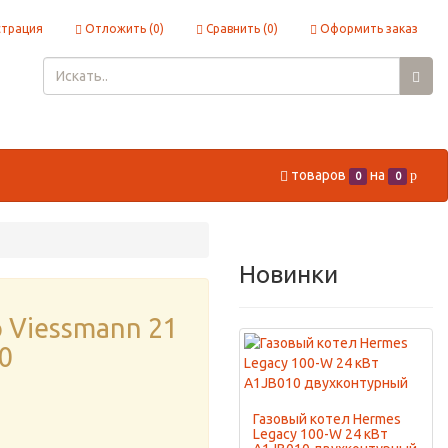
страция
Отложить (
0
)
Сравнить (
0
)
Оформить заказ
товаров
на
p
0
0
Новинки
 Viessmann 21
0
Газовый котел Hermes
Legacy 100-W 24 кВт