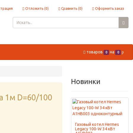
страция
Отложить (
0
)
Сравнить (
0
)
Оформить заказ
товаров
на
p
0
0
Новинки
а 1м D=60/100
Газовый котел Hermes
Legacy 100-W 34 кВт