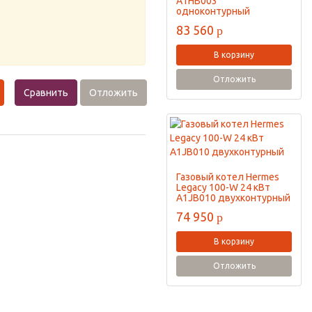
A1HB003
одноконтурный
83 560
p
В корзину
Отложить
Сравнить
Отложить
Газовый котел Hermes
Legacy 100-W 24 кВт
A1JB010 двухконтурный
74 950
p
В корзину
Отложить