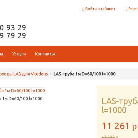
Войти в кабинет
Реги
50-93-29
29-79-29
ма
Услуги
Контакты
ходы LAS для Vitodens
LAS-труба 1м D=60/100 l=1000
а 1м D=60/100 l=1000
LAS-труб
l=1000
11 261
p
13 213
p