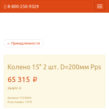
8-800-250-9329
{Нави
←
Принадлежности
Колено 15° 2 шт. D=200мм Pps
65 315
p
76 877
p
Артикул
7339804
Код товара: 1478