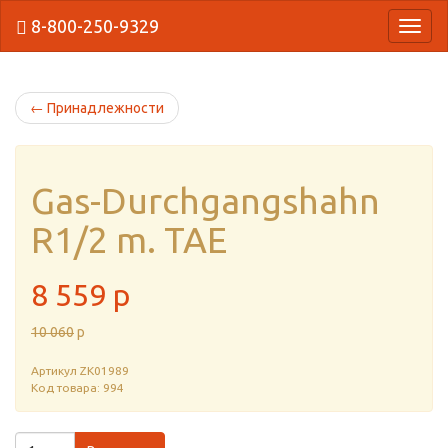
8-800-250-9329
{Нави
←
Принадлежности
Gas-Durchgangshahn
R1/2 m. TAE
8 559
p
10 060
p
Артикул
ZK01989
Код товара: 994