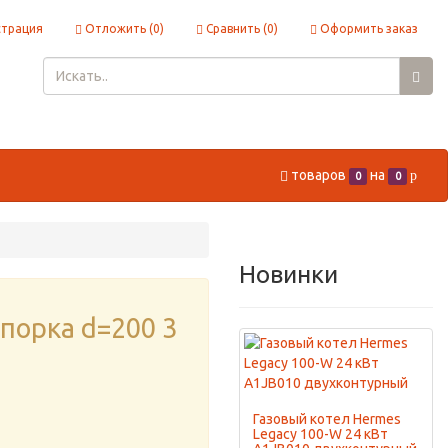
страция
Отложить (
0
)
Сравнить (
0
)
Оформить заказ
товаров
на
p
0
0
Новинки
спорка d=200 3
Газовый котел Hermes
Legacy 100-W 24 кВт