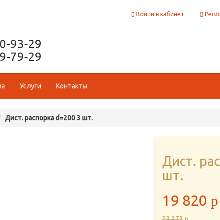
Войти в кабинет
Реги
50-93-29
29-79-29
ма
Услуги
Контакты
Дист. распорка d=200 3 шт.
Дист. ра
шт.
19 820
p
23 273
p