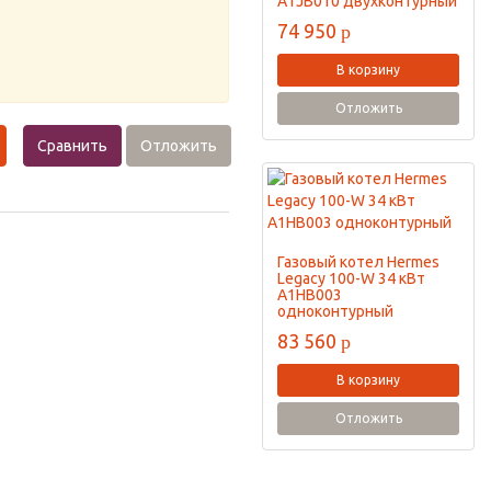
A1JB010 двухконтурный
74 950
p
В корзину
Отложить
Сравнить
Отложить
Газовый котел Hermes
Legacy 100-W 34 кВт
A1HB003
одноконтурный
83 560
p
В корзину
Отложить